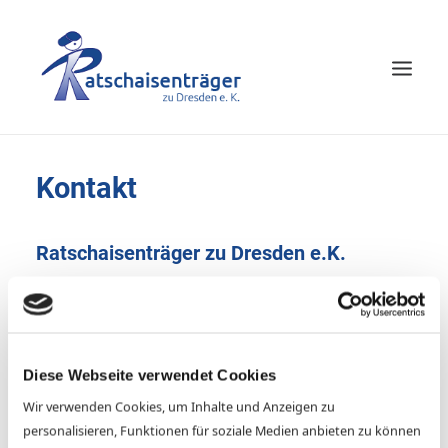
HOME
Kontakt
LEISTUNGEN
Ratschaisenträger zu Dresden e.K.
GESCHICHTE
KONTAKT
Am Eiswurmlager 5
01189 Dresden
Telefon (03 51) 4 11 63 41
Fax (03 51) 4 11 63 43
Diese Webseite verwendet Cookies
Wir verwenden Cookies, um Inhalte und Anzeigen zu
info@ratschaisentraeger.de
personalisieren, Funktionen für soziale Medien anbieten zu können