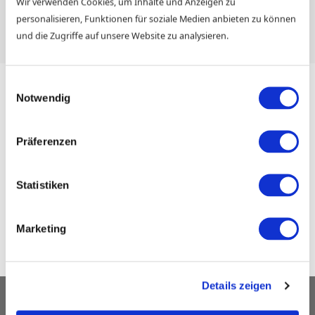
Wir verwenden Cookies, um Inhalte und Anzeigen zu
personalisieren, Funktionen für soziale Medien anbieten zu können
und die Zugriffe auf unsere Website zu analysieren.
Einwilligungsauswahl
Notwendig
Nothing Found
Präferenzen
It seems we can’t find what you’re looking for. Perhaps
searching can help.
Statistiken
Marketing
Details zeigen
Kontakt